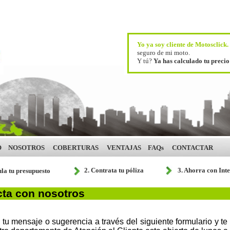
Yo ya soy cliente de Motosclick
seguro de mi moto.
Y tú?
Ya has calculado tu preci
O
NOSOTROS
COBERTURAS
VENTAJAS
FAQs
CONTACTAR
2. Contrata tu póliza
3. Ahorra con Int
ula tu presupuesto
ta con nosotros
tu mensaje o sugerencia a través del siguiente formulario y t