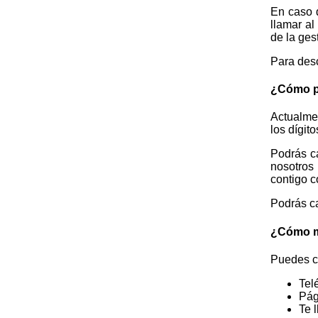
En caso d
llamar al
de la ges
Para desc
¿Cómo p
Actualmen
los dígit
Podrás c
nosotros
contigo c
Podrás ca
¿Cómo m
Puedes co
Tel
Pág
Te 