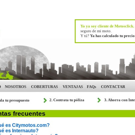
Yo ya soy cliente de Motosclick
seguro de mi moto.
Y tú?
Ya has calculado tu preci
O
NOSOTROS
COBERTURAS
VENTAJAS
FAQs
CONTACTAR
2. Contrata tu póliza
3. Ahorra con Int
ula tu presupuesto
tas frecuentes
é es Citymotos.com?
é es Internauto?