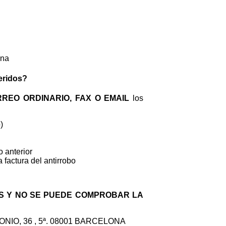
ona
eridos?
REO ORDINARIO, FAX O EMAIL
los
)
o anterior
 factura del antirrobo
AS Y NO SE PUEDE COMPROBAR LA
IO, 36 , 5ª. 08001 BARCELONA