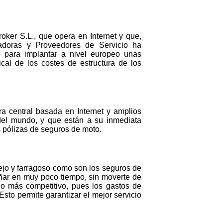
er S.L., que opera en Internet y que,
radoras y Proveedores de Servicio ha
 para implantar a nivel europeo unas
cal de los costes de estructura de los
 central basada en Internet y amplios
 del mundo, y que están a su inmediata
s pólizas de seguros de moto.
jo y farragoso como son los seguros de
eñar en muy poco tiempo, sin moverte de
io más competitivo, pues los gastos de
Esto permite garantizar el mejor servicio