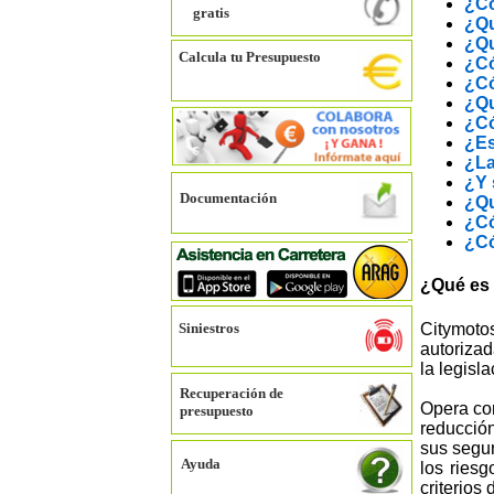
¿Có
gratis
¿Qu
¿Qu
Calcula tu Presupuesto
¿Có
¿Có
¿Qu
¿Có
¿Es
¿La
¿Y 
Documentación
¿Qu
¿Có
¿Có
¿Qué e
Citymoto
Siniestros
autoriza
la legisl
Recuperación de
Opera com
presupuesto
reducción
sus segur
Ayuda
los ries
criterios