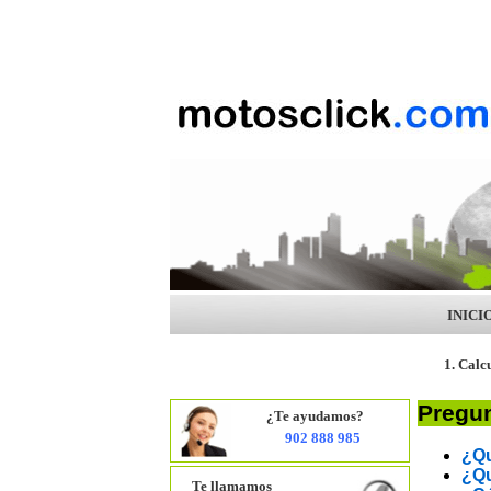
INICI
1. Calc
Pregun
¿Te ayudamos?
902 888 985
¿Qu
¿Qu
Te llamamos