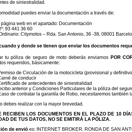
tes de siniestralidad.
comodidad puedes enviar la documentación a través de:
a página web en el apartado: Documentación
Nº: 93 441 36 60
Ordinario: Citymotos – Rda. San Antonio, 36 -38, 08001 Barcel
uando y donde se tienen que enviar los documentos requ
itar tu póliza de seguro de moto deberás enviarnos
POR COR
os requeridos, básicamente:
Permiso de Circulación de la motocicleta (provisional y definitivo
Carné de conducir
Certificado de antecedentes de siniestralidad
recibo anterior y Condiciones Particulares de la póliza del segur
caso de contratar la garantía de Robo, necesitaremos también la
lo debes realizar con la mayor brevedad.
SE RECIBEN LOS DOCUMENTOS EN EL PLAZO DE 10 DÍ
AD DE TUS DATOS, NO SE EMITIRÁ LA PÓLIZA.
ción de envió
es: INTERNET BROKER. RONDA DE SAN ANTON