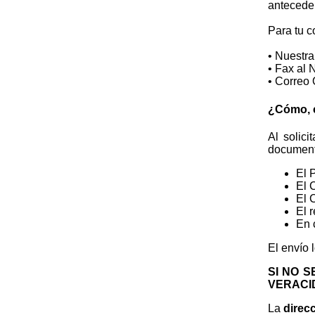
anteceden
Para tu 
• Nuestr
• Fax al 
• Correo 
¿Cómo, c
Al solic
document
El 
El 
El 
El 
En 
El envío 
SI NO 
VERACID
La
direc