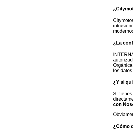
¿Citymo
Citymoto
intrusio
modernos.
¿La conf
INTERNAU
autorizad
Orgánica 
los datos
¿Y si qu
Si tiene
directame
con Nos
Obviament
¿Cómo de