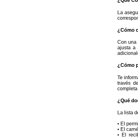
¿Qué Co
La asegu
correspon
¿Cómo c
Con una t
ajusta a
adicional
¿Cómo pu
Te inform
través d
completa 
¿Qué doc
La lista 
• El perm
• El carn
• El rec