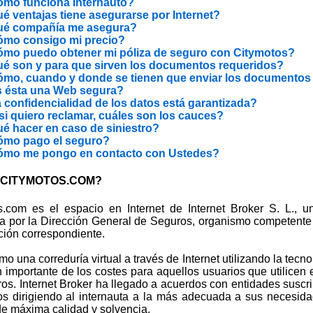
mo funciona Internauto?
é ventajas tiene asegurarse por Internet?
é compañía me asegura?
mo consigo mi precio?
mo puedo obtener mi póliza de seguro con Citymotos?
é son y para que sirven los documentos requeridos?
mo, cuando y donde se tienen que enviar los documentos
 ésta una Web segura?
 confidencialidad de los datos está garantizada?
si quiero reclamar, cuáles son los cauces?
é hacer en caso de siniestro?
mo pago el seguro?
mo me pongo en contacto con Ustedes?
s CITYMOTOS.COM?
s.com es el espacio en Internet de Internet Broker S. L., 
da por la Dirección General de Seguros, organismo competente
ación correspondiente.
o una correduría virtual a través de Internet utilizando la t
 importante de los costes para aquellos usuarios que utilicen 
os. Internet Broker ha llegado a acuerdos con entidades suscr
gos dirigiendo al internauta a la más adecuada a sus necesid
 de máxima calidad y solvencia.