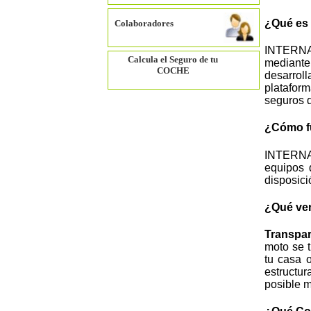
¿Qué e
Colaboradores
INTERNAU
Calcula el Seguro de tu
mediante
COCHE
desarrol
platafor
seguros d
¿Cómo f
INTERNAU
equipos 
disposici
¿Qué ven
Transpar
moto se t
tu casa 
estructur
posible m