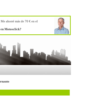
.
Me ahorré más de 70 € en el
o en Motosclick?
ernauto