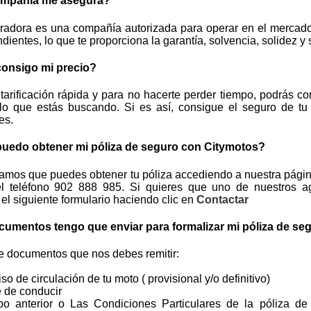
mpañía me asegura?
radora es una compañía autorizada para operar en el mercado 
dientes, lo que te proporciona la garantía, solvencia, solidez 
onsigo mi precio?
arificación rápida y para no hacerte perder tiempo, podrás co
 lo que estás buscando. Si es así, consigue el seguro de t
es.
edo obtener mi póliza de seguro con Citymotos?
amos que puedes obtener tu póliza accediendo a nuestra págin
el teléfono 902 888 985. Si quieres que uno de nuestros a
el siguiente formulario haciendo clic en
Contactar
umentos tengo que enviar para formalizar mi póliza de se
de documentos que nos debes remitir:
iso de circulación de tu moto ( provisional y/o definitivo)
é de conducir
ibo anterior o Las Condiciones Particulares de la póliza de 