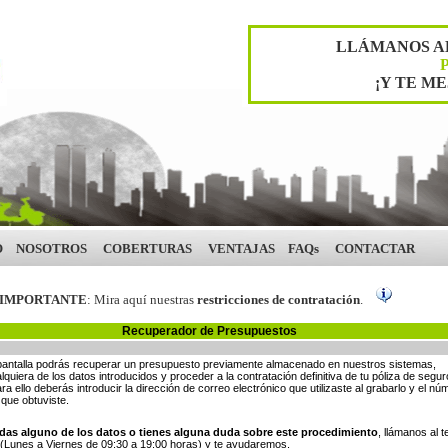
LLÁMANOS A
¡Y TE M
O
NOSOTROS
COBERTURAS
VENTAJAS
FAQs
CONTACTAR
IMPORTANTE
: Mira aquí nuestras
restricciones de contratación
.
Recuperador de Presupuestos
antalla podrás recuperar un presupuesto previamente almacenado en nuestros sistemas,
lquiera de los datos introducidos y proceder a la contratación definitiva de tu póliza de segu
ra ello deberás introducir la dirección de correo electrónico que utilizaste al grabarlo y el n
que obtuviste.
das alguno de los datos o tienes alguna duda sobre este procedimiento
, llámanos al t
(Lunes a Viernes de 09:30 a 19:00 horas) y te ayudaremos.