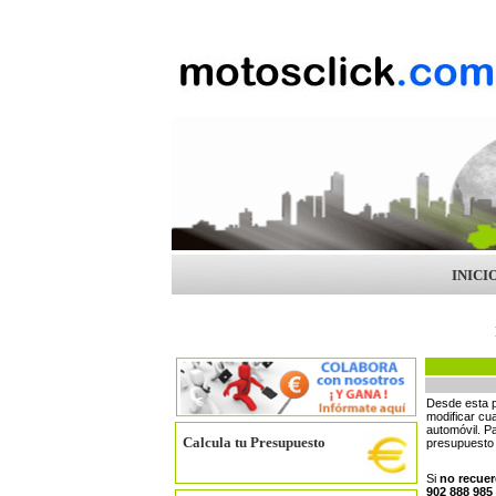
INICI
Desde esta p
modificar cua
automóvil. Pa
Calcula tu Presupuesto
presupuesto 
Si
no recuer
902 888 985