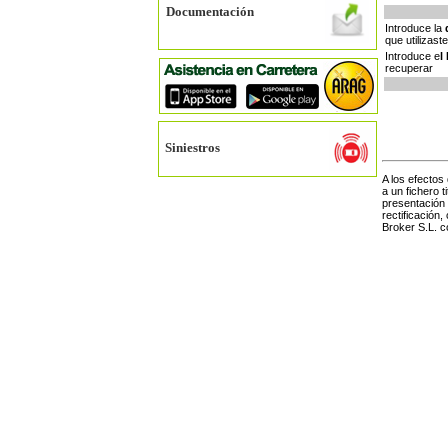
Documentación
Introduce la
que utilizast
Introduce e
l
recuperar
Siniestros
A los efectos
a un fichero 
presentación
rectificación,
Broker S.L. c