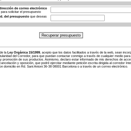
dirección de correo electrónico
e para solicitar el presupuesto
 Id. del presupuesto
que deseas
 de la
Ley Orgánica 15/1999
, acepto que los datos facilitados a través de la web, sean inco
titularidad del Corredor, para que puedan contactar conmigo a través de cualquier medio para 
 y promoción de sus productos. Asimismo, declaro estar informado de mis derechos de acce
 cancelación y oposición, que podré ejercitar mediante petición escrita dirigida al corredor Int
on domicilio en Rd. Sant Antoni 36-38 08001 Barcelona o a través de un correo electrónico.