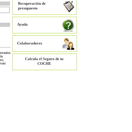
Recuperación de
presupuesto
Ayuda
Colaboradores
rporados
la
Calcula el Seguro de tu
so,
COCHE
ernet