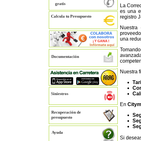
gratis
La Corred
es una e
Calcula tu Presupuesto
registro 
Nuestra 
proveedo
una reduc
Tomando 
avanzada
Documentación
competenc
Nuestra f
Tar
Com
Cal
Siniestros
En
City
Recuperación de
Seg
presupuesto
Seg
Seg
Ayuda
Si desea