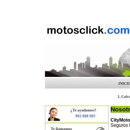
INICI
1. Calc
Nosot
¿Te ayudamos?
902 888 985
CityMot
Seguros I
Te llamamos