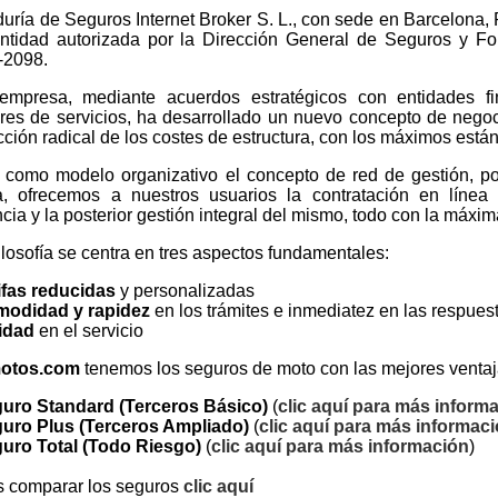
uría de Seguros Internet Broker S. L., con sede en Barcelona,
ntidad autorizada por la Dirección General de Seguros y F
J-2098.
empresa, mediante acuerdos estratégicos con entidades f
res de servicios, ha desarrollado un nuevo concepto de negoc
ción radical de los costes de estructura, con los máximos están
como modelo organizativo el concepto de red de gestión, po
, ofrecemos a nuestros usuarios la contratación en líne
ia y la posterior gestión integral del mismo, todo con la máxim
ilosofía se centra en tres aspectos fundamentales:
ifas reducidas
y personalizadas
odidad y rapidez
en los trámites e inmediatez en las respues
idad
en el servicio
motos.com
tenemos los seguros de moto con las mejores ventaja
uro Standard (Terceros Básico)
(
clic aquí para más inform
uro Plus (Terceros Ampliado)
(
clic aquí para más informac
uro Total (Todo Riesgo)
(
clic aquí para más información
)
s comparar los seguros
clic aquí