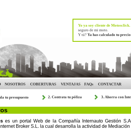
Yo ya soy cliente de Motosclick
seguro de mi moto.
Y tú?
Ya has calculado tu preci
O
NOSOTROS
COBERTURAS
VENTAJAS
FAQs
CONTACTAR
2. Contrata tu póliza
3. Ahorra con Int
ula tu presupuesto
ros
os
es un portal Web de la Compañía Internauto Gestión S.A.,
nternet Broker S.L. la cual desarrolla la actividad de Mediación