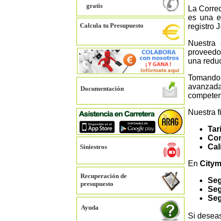
gratis
La Corred
es una e
Calcula tu Presupuesto
registro 
Nuestra 
proveedo
una reduc
Tomando 
avanzada
Documentación
competenc
Nuestra f
Tar
Com
Cal
Siniestros
En
City
Recuperación de
Seg
presupuesto
Seg
Seg
Ayuda
Si desea