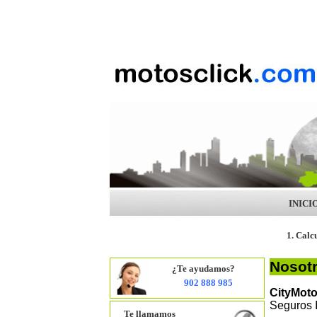
INICI
1. Calc
Nosot
¿Te ayudamos?
902 888 985
CityMot
Seguros I
Te llamamos