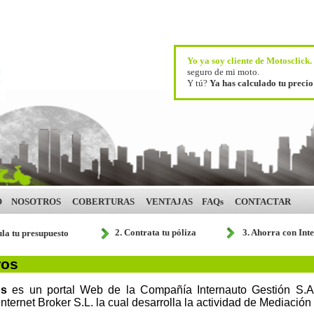
Yo ya soy cliente de Motosclick
seguro de mi moto.
Y tú?
Ya has calculado tu preci
O
NOSOTROS
COBERTURAS
VENTAJAS
FAQs
CONTACTAR
2. Contrata tu póliza
3. Ahorra con Int
ula tu presupuesto
ros
os
es un portal Web de la Compañía Internauto Gestión S.A.,
nternet Broker S.L. la cual desarrolla la actividad de Mediación