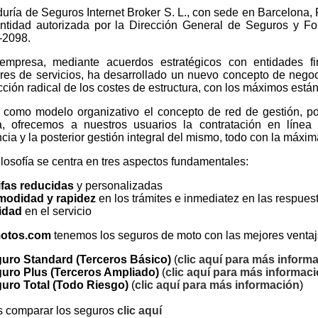
uría de Seguros Internet Broker S. L., con sede en Barcelona,
ntidad autorizada por la Dirección General de Seguros y F
J-2098.
empresa, mediante acuerdos estratégicos con entidades f
res de servicios, ha desarrollado un nuevo concepto de negoc
ción radical de los costes de estructura, con los máximos están
como modelo organizativo el concepto de red de gestión, po
, ofrecemos a nuestros usuarios la contratación en líne
ia y la posterior gestión integral del mismo, todo con la máxim
ilosofía se centra en tres aspectos fundamentales:
ifas reducidas
y personalizadas
odidad y rapidez
en los trámites e inmediatez en las respues
idad
en el servicio
motos.com
tenemos los seguros de moto con las mejores ventaja
uro Standard (Terceros Básico)
(
clic aquí para más inform
uro Plus (Terceros Ampliado)
(
clic aquí para más informac
uro Total (Todo Riesgo)
(
clic aquí para más información
)
s comparar los seguros
clic aquí