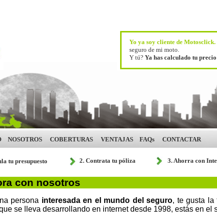
Yo ya soy cliente de Motosclick
seguro de mi moto.
Y tú?
Ya has calculado tu preci
O
NOSOTROS
COBERTURAS
VENTAJAS
FAQs
CONTACTAR
2. Contrata tu póliza
3. Ahorra con Int
ula tu presupuesto
ra con nosotros
una persona
interesada en el mundo del seguro
, te gusta l
que se lleva desarrollando en internet desde 1998, estás en el si