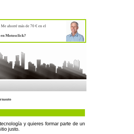
.
Me ahorré más de 70 € en el
o en Motosclick?
ernauto
a tecnología y quieres formar parte de un
tio justo.