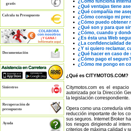
¿Cómo funciona Intern
gratis
¿Qué ventajas tiene ase
¿Qué compañía me ase
Calcula tu Presupuesto
¿Cómo consigo mi prec
¿Cómo puedo obtener m
¿Qué son y para que si
¿Cómo, cuando y donde 
¿Es ésta una Web segu
¿La confidencialidad de
¿Y si quiero reclamar, 
Documentación
¿Qué hacer en caso de 
¿Cómo pago el seguro
¿Cómo me pongo en co
¿Qué es CITYMOTOS.COM?
Citymotos.com es el espacio 
Siniestros
autorizada por la Dirección G
la legislación correspondiente.
Recuperación de
Opera como una correduría virt
presupuesto
reducción importante de los co
sus seguros. Internet Broker h
Ayuda
los riesgos dirigiendo al int
criterios de máxima calidad y s