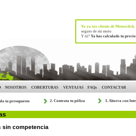
Yo ya soy cliente de Motosclick
seguro de mi moto.
Y tú?
Ya has calculado tu preci
O
NOSOTROS
COBERTURAS
VENTAJAS
FAQs
CONTACTAR
2. Contrata tu póliza
3. Ahorra con Int
ula tu presupuesto
as
s sin competencia