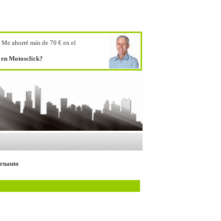
.
Me ahorré más de 70 € en el
o en Motosclick?
ernauto