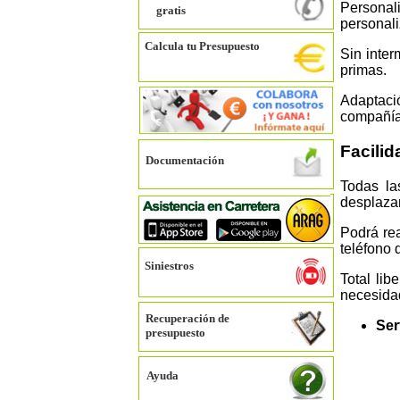
Personal
gratis
personal
Calcula tu Presupuesto
Sin inter
primas.
Adaptaci
compañía,
Facilid
Documentación
Todas la
desplaza
Podrá rea
teléfono 
Siniestros
Total li
necesidad
Recuperación de
Ser
presupuesto
Ayuda