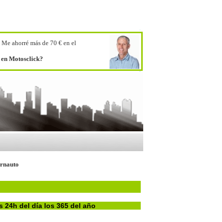
.
Me ahorré más de 70 € en el
o en Motosclick?
ernauto
s 24h del día los 365 del año