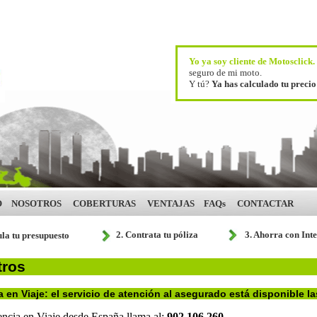
Yo ya soy cliente de Motosclick
seguro de mi moto.
Y tú?
Ya has calculado tu preci
O
NOSOTROS
COBERTURAS
VENTAJAS
FAQs
CONTACTAR
2. Contrata tu póliza
3. Ahorra con Int
ula tu presupuesto
tros
a en Viaje: el servicio de atención al asegurado está disponible la
encia en Viaje desde España llama al:
902 106 260