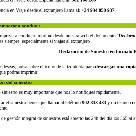
encia en Viaje desde el extranjero llama al:
+34 934 858 937
empezar a conducir
empezar a conducir imprime desde nuestra web el documento ¨
Declarac
es siempre, especialmente si viajas al extranjero
Declaración de Siniestro en formato
 deseas, pulsa sobre el icono de la izquierda para
descargar una
copi
que podrás imprimir
ón del siniestro
 siniestro es muy importante que nos lo notifiques rápidamente.
ar el siniestro tienes que llamar al teléfono
902 333 433
y un técnico en
ente.
 de gestión integral de siniestros está abierto las 24h del día los 365 al 