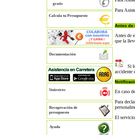
gratis
Para Asist
Calcula tu Presupuesto
Antes de 
Antes de 
que la llev
Documentación
Si lo
accidente 
Notificaci
Siniestros
En caso de
Para declar
personalm
Recuperación de
presupuesto
El servicio
Ayuda