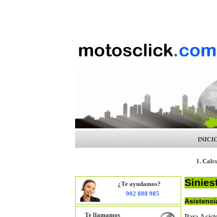
INICI
1. Calc
Sinies
¿Te ayudamos?
902 888 985
Asistenci
Te llamamos
Para Asist