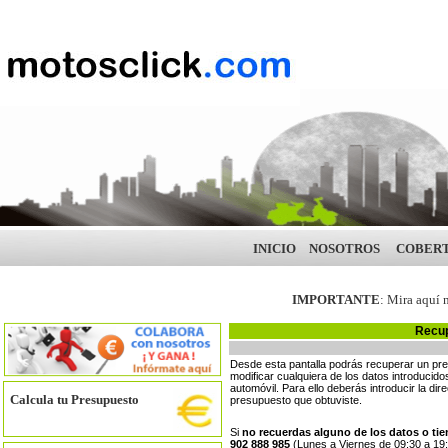
INICIO
NOSOTROS
COBER
IMPORTANTE
: Mira aquí 
Recup
Desde esta pantalla podrás recuperar un p
modificar cualquiera de los datos introducidos
automóvil. Para ello deberás introducir la dir
Calcula tu Presupuesto
presupuesto que obtuviste.
Si
no recuerdas alguno de los datos o ti
902 888 985
(Lunes a Viernes de 09:30 a 19