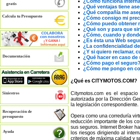
¿Cómo funciona Intern
gratis
¿Qué ventajas tiene ase
¿Qué compañía me ase
Calcula tu Presupuesto
¿Cómo consigo mi prec
¿Cómo puedo obtener m
¿Qué son y para que si
¿Cómo, cuando y donde 
¿Es ésta una Web segu
¿La confidencialidad de
¿Y si quiero reclamar, 
Documentación
¿Qué hacer en caso de 
¿Cómo pago el seguro
¿Cómo me pongo en co
¿Qué es CITYMOTOS.COM?
Citymotos.com es el espacio 
Siniestros
autorizada por la Dirección G
la legislación correspondiente.
Recuperación de
Opera como una correduría virt
presupuesto
reducción importante de los co
sus seguros. Internet Broker h
Ayuda
los riesgos dirigiendo al int
criterios de máxima calidad y s